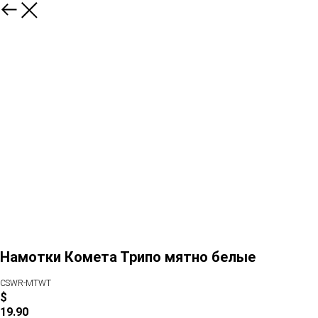
Намотки Комета Трипо мятно белые
CSWR-MTWT
$
19.90