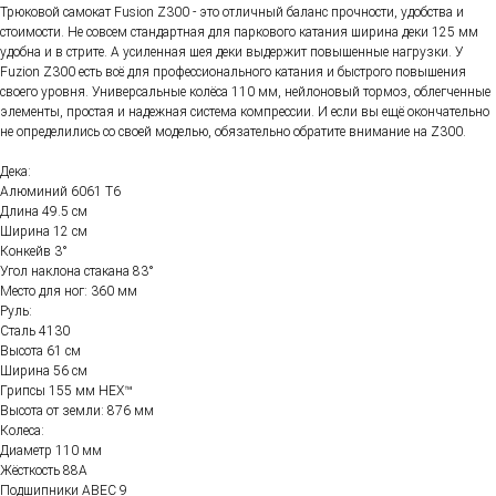
Трюковой самокат Fusion Z300 - это отличный баланс прочности, удобства и
стоимости. Не совсем стандартная для паркового катания ширина деки 125 мм
удобна и в стрите. А усиленная шея деки выдержит повышенные нагрузки. У
Fuzion Z300 есть всё для профессионального катания и быстрого повышения
своего уровня. Универсальные колёса 110 мм, нейлоновый тормоз, облегченные
элементы, простая и надежная система компрессии. И если вы ещё окончательно
не определились со своей моделью, обязательно обратите внимание на Z300.
Дека:
Алюминий 6061 Т6
Длина 49.5 см
Ширина 12 см
Конкейв 3°
Угол наклона стакана 83°
Место для ног: 360 мм
Руль:
Сталь 4130
Высота 61 см
Ширина 56 см
Грипсы 155 мм HEX™
Высота от земли: 876 мм
Колеса:
Диаметр 110 мм
Жёсткость 88А
Подшипники ABEC 9