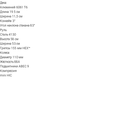
Дека:
Алюминий 6061 Т6
Длина 19.5 см
Ширина 11,5 см
Конкейв 3°
Угол наклона стакана 83°
Руль:
Сталь 4130
Высота 58 см
Ширина 53 см
Грипсы 155 мм HEX™
Колеса:
Диаметр 110 мм
Жёсткость 88А
Подшипники ABEC 9
Компрессия
mini HIC